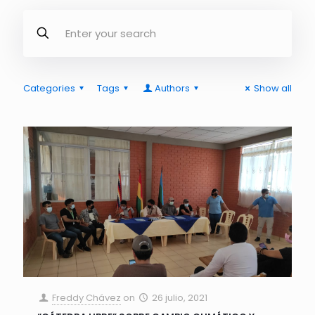
Categories
Tags
Authors
Show all
Freddy Chávez
on
26 julio, 2021