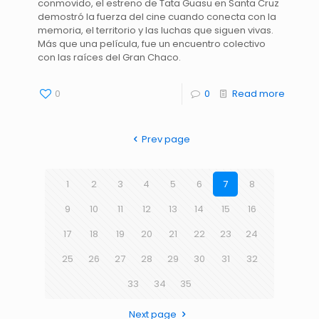
conmovido, el estreno de Tata Guasu en Santa Cruz
demostró la fuerza del cine cuando conecta con la
memoria, el territorio y las luchas que siguen vivas.
Más que una película, fue un encuentro colectivo
con las raíces del Gran Chaco.
0
0
Read more
Prev page
1
2
3
4
5
6
7
8
9
10
11
12
13
14
15
16
17
18
19
20
21
22
23
24
25
26
27
28
29
30
31
32
33
34
35
Next page