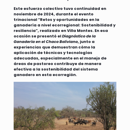
Este esfuerzo colectivo tuvo continuidad en
noviembre de 2024, durante el evento
trinacional “Retos y oportunidades en la
ganadería a nivel ecorregional: Sostenibilidad y
resiliencia”, realizado en Villa Montes. En esa
ocasión se presentó el
Diagnóstico de la
Ganadería en el Chaco Boliviano
, junto a
experiencias que demuestran cómo la
aplicación de técnicas y tecnologías
adecuadas, especialmente en el manejo de
áreas de pastoreo contribuye de manera
efectiva a la sostenibilidad del sistema
ganadero en esta ecorregión.