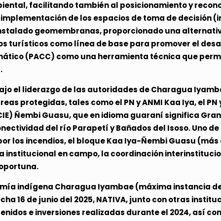
ntal, facilitando también al posicionamiento y recon
implementación de los espacios de toma de decisión (int
 instalado geomembranas, proporcionado una alternativ
vos turísticos como línea de base para promover el desar
mático (PACC) como una herramienta técnica que permit
.
o el liderazgo de las autoridades de Charagua Iyambae 
reas protegidas, tales como el PN y ANMI Kaa Iya, el PN 
IE) Ñembi Guasu, que en idioma guaraní significa Gran 
nectividad del río Parapetí y Bañados del Isoso. Uno d
por los incendios, el bloque Kaa Iya-Ñembi Guasu (más 
 institucional en campo, la coordinación interinstituci
 oportuna.
onomía indígena Charagua Iyambae (máxima instancia de 
a 16 de junio del 2025, NATIVA, junto con otras instituci
enidos e inversiones realizadas durante el 2024, así co