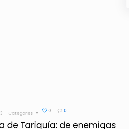
0
0
23
Categories
va de Tariquía: de enemigas