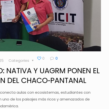
0
0
025
Categories
: NATIVA Y UAGRM PONEN EL
ÓN DEL CHACO‑PANTANAL
e conecta aulas con ecosistemas, estudiantes con
en uno de los paisajes más ricos y amenazados de
udamérica.