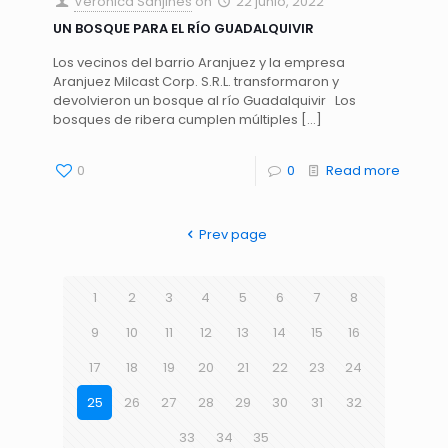
Veronica Sanjines
on
22 junio, 2022
UN BOSQUE PARA EL RÍO GUADALQUIVIR
Los vecinos del barrio Aranjuez y la empresa
Aranjuez Milcast Corp. S.R.L. transformaron y
devolvieron un bosque al río Guadalquivir Los
bosques de ribera cumplen múltiples
[…]
0
0
Read more
Prev page
1
2
3
4
5
6
7
8
9
10
11
12
13
14
15
16
17
18
19
20
21
22
23
24
25
26
27
28
29
30
31
32
33
34
35