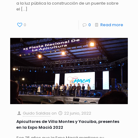
a la luz pública la construcción de un puente sobre
el
[…]
0
0
Read more
Guido Saldias
on
22 junio, 2022
Apicultores de Villa Montes y Yacuiba, presentes
en la Expo Maciá 2022
Son 25 años que la Expo Maciá mantiene su