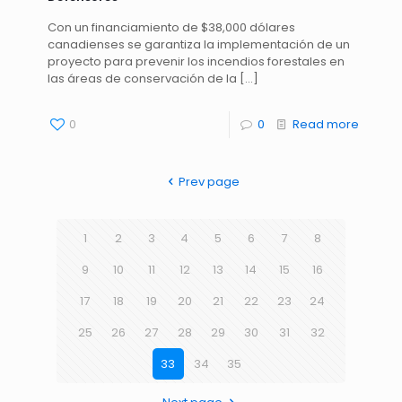
Con un financiamiento de $38,000 dólares
canadienses se garantiza la implementación de un
proyecto para prevenir los incendios forestales en
las áreas de conservación de la
[…]
0
0
Read more
Prev page
1
2
3
4
5
6
7
8
9
10
11
12
13
14
15
16
17
18
19
20
21
22
23
24
25
26
27
28
29
30
31
32
33
34
35