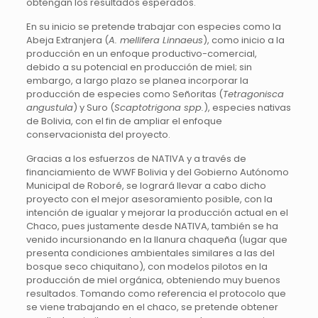
obtengan los resultados esperados.
En su inicio se pretende trabajar con especies como la
Abeja Extranjera (
A. mellifera Linnaeus
), como inicio a la
producción en un enfoque productivo-comercial,
debido a su potencial en producción de miel; sin
embargo, a largo plazo se planea incorporar la
producción de especies como Señoritas (
Tetragonisca
angustula
) y Suro (
Scaptotrigona spp.
), especies nativas
de Bolivia, con el fin de ampliar el enfoque
conservacionista del proyecto.
Gracias a los esfuerzos de NATIVA y a través de
financiamiento de WWF Bolivia y del Gobierno Autónomo
Municipal de Roboré, se logrará llevar a cabo dicho
proyecto con el mejor asesoramiento posible, con la
intención de igualar y mejorar la producción actual en el
Chaco, pues justamente desde NATIVA, también se ha
venido incursionando en la llanura chaqueña (lugar que
presenta condiciones ambientales similares a las del
bosque seco chiquitano), con modelos pilotos en la
producción de miel orgánica, obteniendo muy buenos
resultados. Tomando como referencia el protocolo que
se viene trabajando en el chaco, se pretende obtener