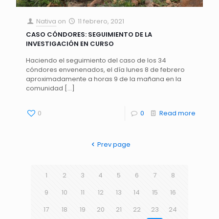
Nativa
on
11 febrero, 2021
CASO CÓNDORES: SEGUIMIENTO DE LA
INVESTIGACIÓN EN CURSO
Haciendo el seguimiento del caso de los 34
cóndores envenenados, el día lunes 8 de febrero
aproximadamente a horas 9 de la mañana en la
comunidad
[…]
0
0
Read more
Prev page
1
2
3
4
5
6
7
8
9
10
11
12
13
14
15
16
17
18
19
20
21
22
23
24