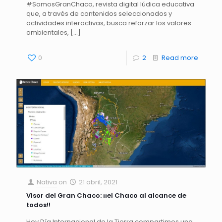
#SomosGranChaco, revista digital lúdica educativa
que, a través de contenidos seleccionados y
actividades interactivas, busca reforzar los valores
ambientales,
[…]
0
2
Read more
Nativa
on
21 abril, 2021
Visor del Gran Chaco: ¡¡el Chaco al alcance de
todos!!
Hoy Día Internacional de la Tierra compartimos una