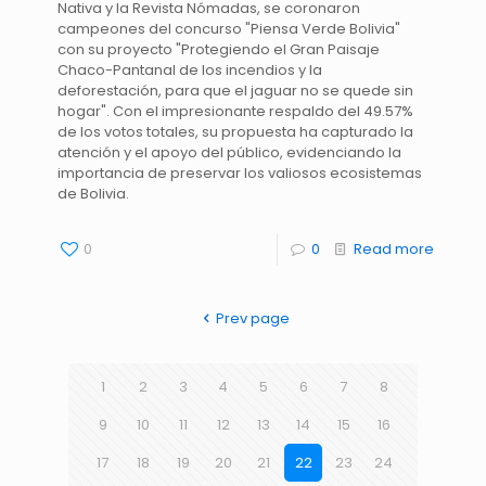
Nativa y la Revista Nómadas, se coronaron
campeones del concurso "Piensa Verde Bolivia"
con su proyecto "Protegiendo el Gran Paisaje
Chaco-Pantanal de los incendios y la
deforestación, para que el jaguar no se quede sin
hogar". Con el impresionante respaldo del 49.57%
de los votos totales, su propuesta ha capturado la
atención y el apoyo del público, evidenciando la
importancia de preservar los valiosos ecosistemas
de Bolivia.
0
0
Read more
Prev page
1
2
3
4
5
6
7
8
9
10
11
12
13
14
15
16
17
18
19
20
21
22
23
24