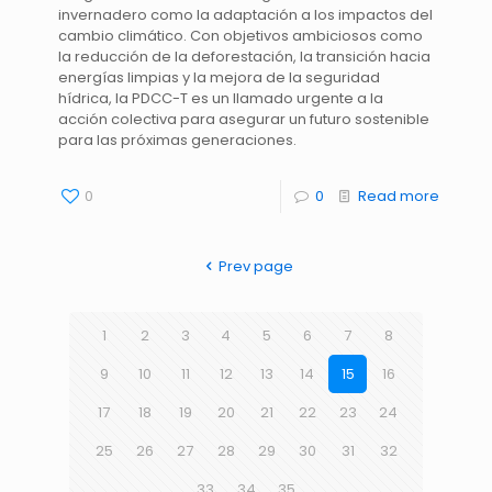
invernadero como la adaptación a los impactos del
cambio climático. Con objetivos ambiciosos como
la reducción de la deforestación, la transición hacia
energías limpias y la mejora de la seguridad
hídrica, la PDCC-T es un llamado urgente a la
acción colectiva para asegurar un futuro sostenible
para las próximas generaciones.
0
0
Read more
Prev page
1
2
3
4
5
6
7
8
9
10
11
12
13
14
15
16
17
18
19
20
21
22
23
24
25
26
27
28
29
30
31
32
33
34
35