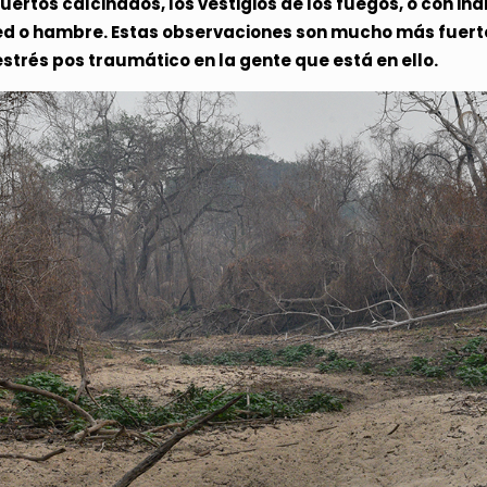
rtos calcinados, los vestigios de los fuegos, o con in
ed o hambre. Estas observaciones son mucho más fuerte
strés pos traumático en la gente que está en ello.