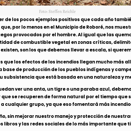
Foto: Steffen Reichle
 de los pocos ejemplos positivos que cada año también
que, por lo menos en el Municipio de Roboré, nos muest
uegos provocados por el hombre. Al igual que las quema
ntidad de combustible vegetal en zonas críticas, delimi
 existen, son los que debemos llevar a escala, si querem
que los efectos de los incendios llegan mucho más all
la base de producción de los pueblos indígenas y campe
su subsistencia que está basada en una naturaleza y m
uedan ver una anta, un tigre o una paraba azul, debe
 que se recuperen de forma natural por el tiempo que 
a cualquier grupo, ya que eso fomentará más incendios
año, sin mejorar nuestro manejo y protección de nuestr
s libros y las redes sociales de lo más importante que ti