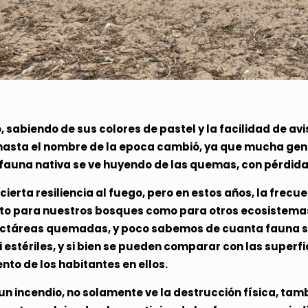
sabiendo de sus colores de pastel y la facilidad de av
 hasta el nombre de la epoca cambió, ya que mucha gente
 fauna nativa se ve huyendo de las quemas, con pérdid
rta resiliencia al fuego, pero en estos años, la frecue
nto para nuestros bosques como para otros ecosistemas
hectáreas quemadas, y poco sabemos de cuanta fauna s
estériles, y si bien se pueden comparar con las superf
nto de los habitantes en ellos.
 incendio, no solamente ve la destrucción física, tamb