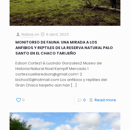
Nativa
on
6 abril, 2023
MONITOREO DE FAUNA: UNA MIRADA A LOS
ANFIBIOS Y REPTILES DE LA RESERVA NATURAL PALO
SANTO EN EL CHACO TARIJEÑO
Edson Cortez1 & Lucindo Gonzales2 Museo de
Historia Natural Noel Kempff Mercado 1
cortezcuellaredson@gmail.com> 2
bichos10@hotmail.com Los anfibios y reptiles del
Gran Chaco tarijeño aún han
[…]
0
0
Read more