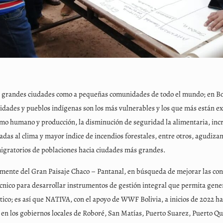
de grandes ciudades como a pequeñas comunidades de todo el mundo; en Boli
ades y pueblos indígenas son los más vulnerables y los que más están ex
umo humano y producción, la disminución de seguridad la alimentaria, in
as al clima y mayor índice de incendios forestales, entre otros, agudiza
 migratorios de poblaciones hacia ciudades más grandes.
isamente del Gran Paisaje Chaco – Pantanal, en búsqueda de mejorar las co
écnico para desarrollar instrumentos de gestión integral que permita gene
mático; es así que NATIVA, con el apoyo de WWF Bolivia, a inicios de 2022 
en los gobiernos locales de Roboré, San Matías, Puerto Suarez, Puerto Qu