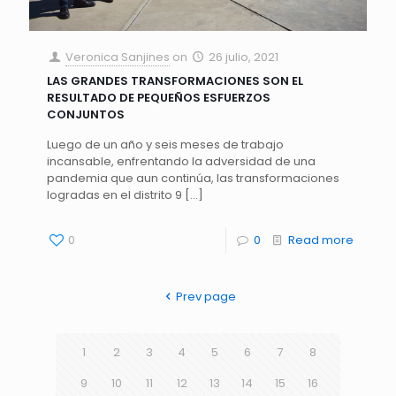
Veronica Sanjines
on
26 julio, 2021
LAS GRANDES TRANSFORMACIONES SON EL
RESULTADO DE PEQUEÑOS ESFUERZOS
CONJUNTOS
Luego de un año y seis meses de trabajo
incansable, enfrentando la adversidad de una
pandemia que aun continúa, las transformaciones
logradas en el distrito 9
[…]
0
0
Read more
Prev page
1
2
3
4
5
6
7
8
9
10
11
12
13
14
15
16