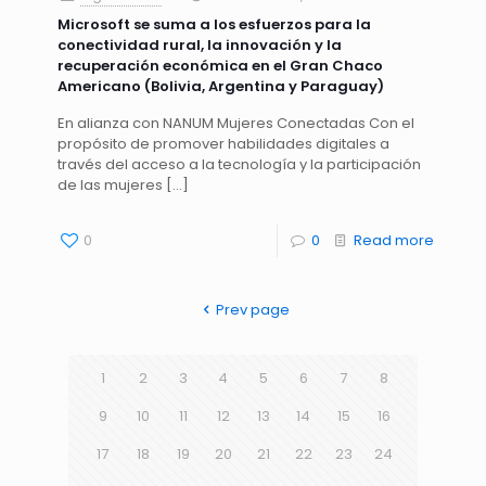
Microsoft se suma a los esfuerzos para la
conectividad rural, la innovación y la
recuperación económica en el Gran Chaco
Americano (Bolivia, Argentina y Paraguay)
En alianza con NANUM Mujeres Conectadas Con el
propósito de promover habilidades digitales a
través del acceso a la tecnología y la participación
de las mujeres
[…]
0
0
Read more
Prev page
1
2
3
4
5
6
7
8
9
10
11
12
13
14
15
16
17
18
19
20
21
22
23
24