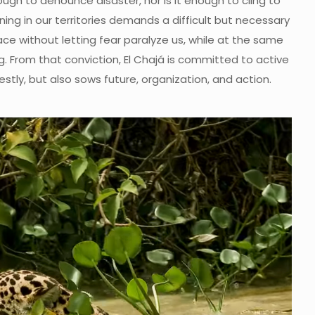
ugh to denounce disaster, nor is it enough to cling to
ing in our territories demands a difficult but necessary
ace without letting fear paralyze us, while at the same
g. From that conviction, El Chajá is committed to active
stly, but also sows future, organization, and action.