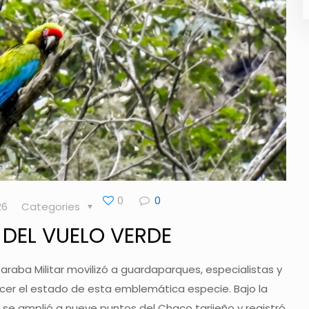
0
0
26
Categories
DEL VUELO VERDE
Paraba Militar movilizó a guardaparques, especialistas y
nocer el estado de esta emblemática especie. Bajo la
o se amplió a nueve puntos del Chaco tarijeño y registró