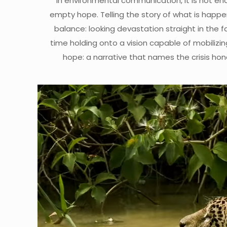
In environmental communication, it is not eno
empty hope. Telling the story of what is happen
balance: looking devastation straight in the f
time holding onto a vision capable of mobilizin
hope: a narrative that names the crisis hone