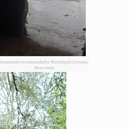
Inundación en comunidades Weenahyek (Crevaux,
Mora vieja)