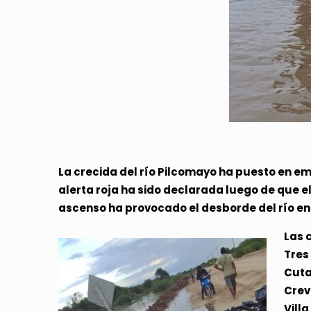
La crecida del río Pilcomayo ha puesto en em
alerta roja ha sido declarada luego de que e
ascenso ha provocado el desborde del río en 
Las 
Tres
Cuta
Crev
Vill