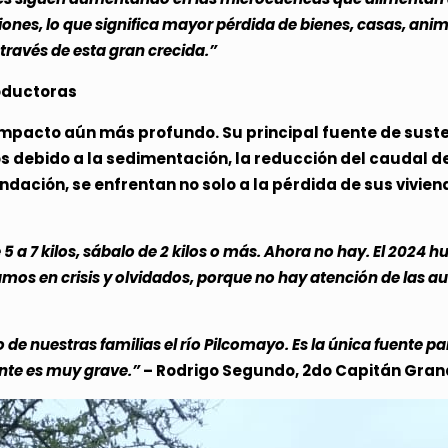
ones, lo que significa mayor pérdida de bienes, casas, an
través de esta gran crecida.”
oductoras
 impacto aún más profundo. Su principal fuente de suste
 debido a la sedimentación, la reducción del caudal de
dación, se enfrentan no solo a la pérdida de sus viviend
 a 7 kilos, sábalo de 2 kilos o más. Ahora no hay. El 2024 h
mos en crisis y olvidados, porque no hay atención de las a
 nuestras familias el río Pilcomayo. Es la única fuente pa
ente es muy grave.”
– Rodrigo Segundo, 2do Capitán Gra