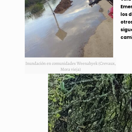
Emer
los 
otro
sigu
cami
Inundación en comunidades Weenahyek (Crevaux,
Mora vieja)