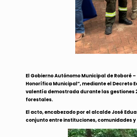
El Gobierno Autónomo Municipal de Roboré – 
Honorífica Municipal”,
mediante el Decreto Ed
valentía demostrada durante las gestiones 20
forestales.
El acto, encabezado por el alcalde José Edu
conjunto entre instituciones, comunidades y 