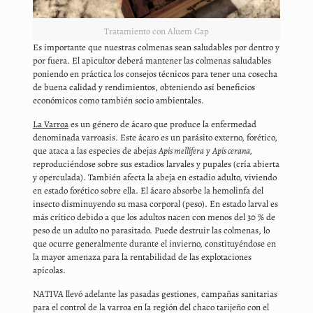
Tratamiento con Aluem Cap
Es importante que nuestras colmenas sean saludables por dentro y
por fuera. El apicultor deberá mantener las colmenas saludables
poniendo en práctica los consejos técnicos para tener una cosecha
de buena calidad y rendimientos, obteniendo así beneficios
económicos como también socio ambientales.
La Varroa
es un género de ácaro que produce la enfermedad
denominada varroasis. Este ácaro es un parásito externo, forético,
que ataca a las especies de abejas
Apis mellífera
y
Apis cerana,
reproduciéndose sobre sus estadios larvales y pupales (cría abierta
y operculada). También afecta la abeja en estadio adulto, viviendo
en estado forético sobre ella. El ácaro absorbe la hemolinfa del
insecto disminuyendo su masa corporal (peso). En estado larval es
más crítico debido a que los adultos nacen con menos del 30 % de
peso de un adulto no parasitado. Puede destruir las colmenas, lo
que ocurre generalmente durante el invierno, constituyéndose en
la mayor amenaza para la rentabilidad de las explotaciones
apícolas.
NATIVA llevó adelante las pasadas gestiones, campañas sanitarias
para el control de la varroa en la región del chaco tarijeño con el