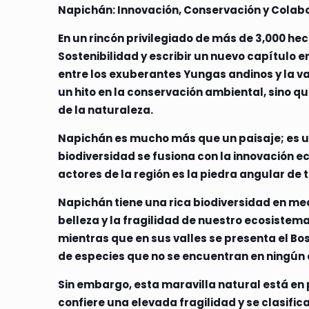
Napichán: Innovación, Conservación y Colab
En un rincón privilegiado de más de 3,000 h
Sostenibilidad y escribir un nuevo capítulo en
entre los exuberantes Yungas andinos y la va
un hito en la conservación ambiental, sino q
de la naturaleza.
Napichán es mucho más que un paisaje; es un
biodiversidad se fusiona con la innovación e
actores de la región es la piedra angular de 
Napichán tiene una rica biodiversidad en medi
belleza y la fragilidad de nuestro ecosist
mientras que en sus valles se presenta el B
de especies que no se encuentran en ningún o
Sin embargo, esta maravilla natural está en pe
confiere una elevada fragilidad y se clasi