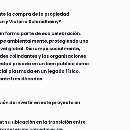
nte la compra de la propiedad
an y Victoria Schmidheiny?
án forma parte de esa celebración.
rumpe ambientalmente, protegiendo una
ivel global. Disrumpe socialmente,
des colindantes y las organizaciones
iedad privada en un bien público como
cial plasmada en un legado físico,
rante tres décadas.
ión de invertir en este proyecto en
 su ubicación en la transición entre
 papel en los corredores de