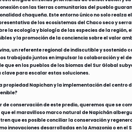
nexión con las tierras comunitarias del pueblo guaraní 
ionalidad chaqueña. Este entorno único no solo realza e
resentativa de los ecosistemas del Chaco seco y serran
re la ecología y biología de las especies de la región, 
les y la promoción de la conciencia sobre el valor amb
vina, un referente regional de indiscutible y sostenido
rabajado juntos en impulsar la colaboración y el desar
e que en los pueblos de los biomas del Sur Global sub
a clave para escalar estas soluciones.
 la propiedad Napichan y la implementación del centro d
tenible?
r de conservación de este predio, queremos que se conv
 que el maravilloso marco natural de Napichán albergue
ren que es posible conciliar la conservación y regener
ómo innovaciones desarrolladas en la Amazonia o en el 