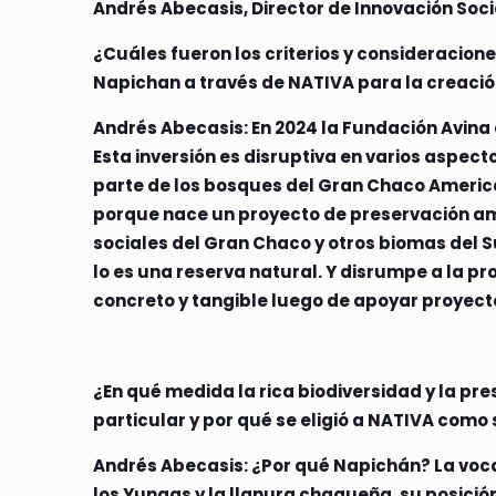
Andrés Abecasis, Director de Innovación Soci
¿Cuáles fueron los criterios y consideracio
Napichan a través de NATIVA para la creación
Andrés Abecasis: En 2024 la Fundación Avina 
Esta inversión es disruptiva en varios aspe
parte de los bosques del Gran Chaco American
porque nace un proyecto de preservación am
sociales del Gran Chaco y otros biomas del 
lo es una reserva natural. Y disrumpe a la p
concreto y tangible luego de apoyar proyecto
¿En qué medida la rica biodiversidad y la pr
particular y por qué se eligió a NATIVA como
Andrés Abecasis: ¿Por qué Napichán? La vocac
los Yungas y la llanura chaqueña, su posició