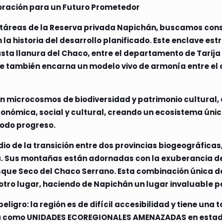
oración para un Futuro Prometedor
ectáreas de la Reserva privada Napichán, buscamos cons
 la historia del desarrollo planificado. Este enclave est
sta llanura del Chaco, entre el departamento de Tarija
ue también encarna un modelo vivo de armonía entre el 
 microcosmos de biodiversidad y patrimonio cultural, a
conómica, social y cultural, creando un ecosistema únic
todo progreso.
o de la transición entre dos provincias biogeográficas,
ema. Sus montañas están adornadas con la exuberancia 
osque Seco del Chaco Serrano. Esta combinación única 
tro lugar, haciendo de Napichán un lugar invaluable pa
ligro: la región es de difícil accesibilidad y tiene una
fica como UNIDADES ECOREGIONALES AMENAZADAS en estado