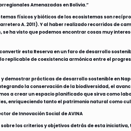
orregionales Amenazadas en Bolivia.”
istemas físicos y bióticos de los ecosistemas son recíp
Carretero A. 2011). Y al haber realizado recorridos de 
as, se ha visto que podemos encontrar cosas muy intere
 convertir esta Reserva en un faro de desarrollo sosteni
o replicable de coexistencia armónica entre el progre
y demostrar prácticas de desarrollo sostenible en Napi
tegrando la conservación de la biodiversidad, el avance
 a crear un espacio planificado que sirva como laborat
les, enriqueciendo tanto el patrimonio natural como cult
ctor de Innovación Social de AVINA
re los criterios y objetivos detrás de esta iniciativa, t