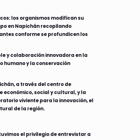
rocos: los organismos modifican su
campo en Napichán recopilando
santes conforme se profundicen los
ble y colaboración innovadora en la
so humano y la conservación
chán, a través del centro de
 económico, social y cultural, y la
orio viviente para la innovación, el
ural de la región.
uvimos el privilegio de entrevistar a