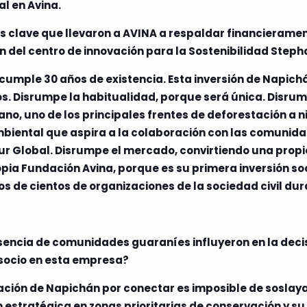
al en Avina.
nes clave que llevaron a AVINA a respaldar financierame
 del centro de innovación para la Sostenibilidad Steph
cumple 30 años de existencia. Esta inversión de Napich
ctos. Disrumpe la habitualidad, porque será única. Dis
o, uno de los principales frentes de deforestación a n
biental que aspira a la colaboración con las comunida
Sur Global. Disrumpe el mercado, convirtiendo una prop
ropia Fundación Avina, porque es su primera inversión so
s de cientos de organizaciones de la sociedad civil du
esencia de comunidades guaraníes influyeron en la decis
 socio en esta empresa?
ión de Napichán por conectar es imposible de soslayar:
n estratégica en zonas prioritarias de conservación y su