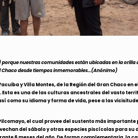
 porque nuestras comunidades están ubicadas en la orilla 
 el Chaco desde tiempos inmemorables…(Anónimo)
acuiba y Villa Montes, de la Región del Gran Chaco en
Esta es una de las culturas ancestrales del vasto terr
í como su idioma y forma de vida, pese a las vicisitude
Pilcomayo, el cual provee del sustento más importante pa
han del sábalo y otras especies piscícolas para su d
rante 6 meses del año. De forma complementaria, la caz