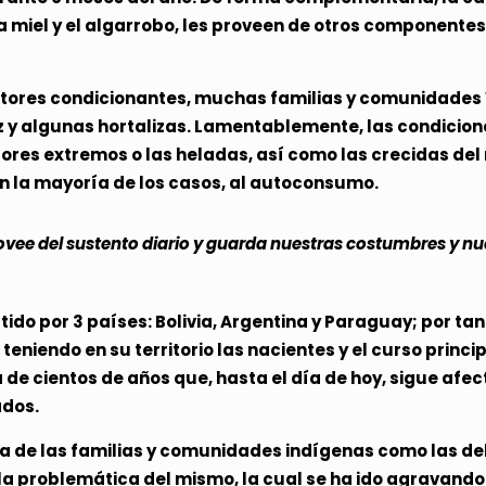
a miel y el algarrobo, les proveen de otros component
factores condicionantes, muchas familias y comunidade
íz y algunas hortalizas. Lamentablemente, las condicion
res extremos o las heladas, así como las crecidas del r
n la mayoría de los casos, al autoconsumo.
vee del sustento diario y guarda nuestras costumbres y nu
ido por 3 países: Bolivia, Argentina y Paraguay; por tan
teniendo en su territorio las nacientes y el curso princ
de cientos de años que, hasta el día de hoy, sigue afec
ados.
ida de las familias y comunidades indígenas como las d
 problemática del mismo, la cual se ha ido agravando e