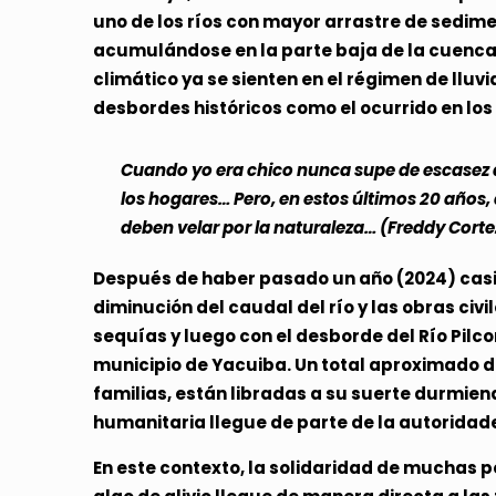
uno de los ríos con mayor arrastre de sedim
acumulándose en la parte baja de la cuenca, 
climático ya se sienten en el régimen de lluvi
desbordes históricos como el ocurrido en lo
Cuando yo era chico nunca supe de escasez d
los hogares…
Pero, en estos últimos 20 años
deben velar por la naturaleza… (Freddy Cort
Después de haber pasado un año (2024) casi 
diminución del caudal del río y las obras civ
sequías y luego con el desborde del Río Pil
municipio de Yacuiba. Un total aproximado d
familias, están libradas a su suerte durmiend
humanitaria llegue de parte de la autoridade
En este contexto, la solidaridad de muchas p