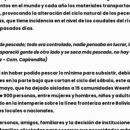
entos en el mundo y cada año los materiales transport
provocando la alteración del ciclo natural de los pece
as, que tiene incidencia en el nivel de los caudales del 
s pasados días.
e pescado; todo era controlado, nadie pensaba en lucrar, l
, apareció gente de otro lado y se saca más pescado, no ha
ez – Com. Capirendita)
sin haber podido pescar lo mínimo para subsistir, debi
iles en la parte baja que cortan el ciclo del sábalo, est
comayo, que ha dejado aisladas a 15 comunidades Weenh
e 900 personas, entre mujeres y hombres, niños y adul
o en la intemperie sobre la línea fronteriza entre Boliv
s locales o nacionales.
ersonas, amigos, familiares y la decisión de institucion