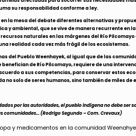
as familias afectadas para socorrer sus necesidades má
uma su responsabilidad conforme a ley.
en la mesa del debate diferentes alternativas y propues
mica y ambiental, que se vive de manera recurrente en la
 recursos naturales en las márgenes del Río Pilcomayo
una realidad cada vez más frágil de los ecosistemas.
nas del Pueblo Weenhayek, al igual que de las comuni
e benefician de Río Pilcomayo, requiere de una interven
cuerdo a sus competencias, para conservar estos ecos
vida no solo de seres humanos, sino también de miles de
ados por las autoridades, el pueblo indígena no debe ser so
ras comunidades… (Rodrigo Segundo – Com. Crevaux)
, ropa y medicamentos en la comunidad Weenahye