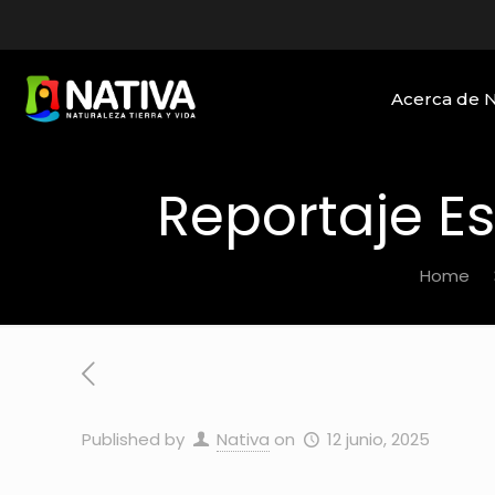
Acerca de 
Reportaje E
Home
Published by
Nativa
on
12 junio, 2025