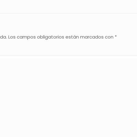
ada.
Los campos obligatorios están marcados con
*
Correo electrónico
*
We