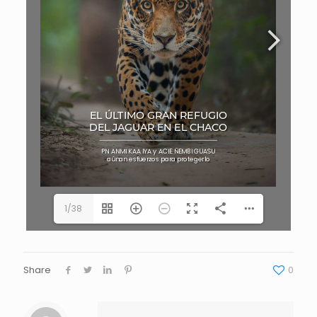
1/38
Share
0