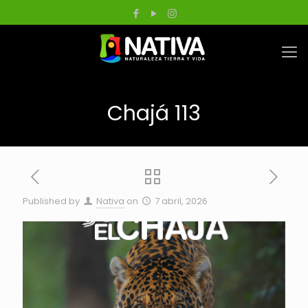
Chajá 113
Published by
Nativa
on
7 abril, 2026