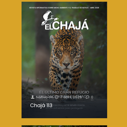
Nativa
on
7 abril, 2026
0
Chajá 113