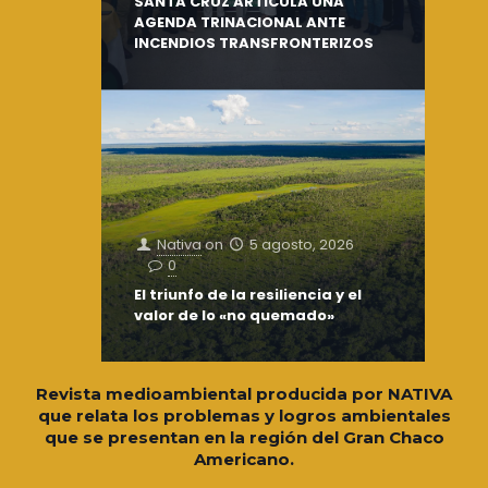
SANTA CRUZ ARTICULA UNA
AGENDA TRINACIONAL ANTE
INCENDIOS TRANSFRONTERIZOS
Nativa
on
5 agosto, 2026
0
El triunfo de la resiliencia y el
valor de lo «no quemado»
Revista medioambiental producida por NATIVA
que relata los problemas y logros ambientales
que se presentan en la región del Gran Chaco
Americano.