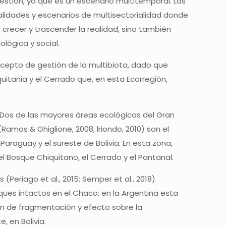
stión, ya que es un escenario multitemporal. Las
alidades y escenarios de multisectorialidad donde
recer y trascender la realidad, sino también
ológica y social.
cepto de gestión de la multibiota, dado que
tania y el Cerrado que, en esta Ecorregión,
). Dos de las mayores áreas ecológicas del Gran
amos & Ghiglione, 2008; lriondo, 2010) son el
raguay y el sureste de Bolivia. En esta zona,
 Bosque Chiquitano, el Cerrado y el Pantanal.
Periago et al., 2015; Semper et al., 2018)
ues intactos en el Chaco; en la Argentina esta
ón de fragmentación y efecto sobre la
 en Bolivia.