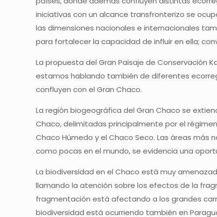
países, donde además confluyen distintas ecorreg
iniciativas con un alcance transfronterizo se oc
las dimensiones nacionales e internacionales ta
para fortalecer la capacidad de influir en ella; co
La propuesta del Gran Paisaje de Conservación K
estamos hablando también de diferentes ecorregio
confluyen con el Gran Chaco.
La región biogeográfica del Gran Chaco se extiende
Chaco, delimitadas principalmente por el régimen 
Chaco Húmedo y el Chaco Seco. Las áreas más natu
como pocas en el mundo, se evidencia una oportun
La biodiversidad en el Chaco está muy amenazada, (
llamando la atención sobre los efectos de la fra
fragmentación está afectando a los grandes carní
biodiversidad está ocurriendo también en Paragu