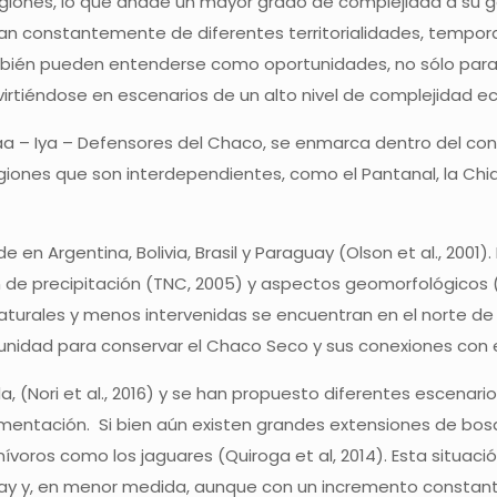
iones, lo que añade un mayor grado de complejidad a su ge
upan constantemente de diferentes territorialidades, tempor
mbién pueden entenderse como oportunidades, no sólo para c
nvirtiéndose en escenarios de un alto nivel de complejidad ec
aa – Iya – Defensores del Chaco, se enmarca dentro del con
nes que son interdependientes, como el Pantanal, la Chiqui
 en Argentina, Bolivia, Brasil y Paraguay (Olson et al., 2001
de precipitación (TNC, 2005) y aspectos geomorfológicos (R
rales y menos intervenidas se encuentran en el norte de Pa
idad para conservar el Chaco Seco y sus conexiones con el
Nori et al., 2016) y se han propuesto diferentes escenarios (
gmentación. Si bien aún existen grandes extensiones de bosq
voros como los jaguares (Quiroga et al, 2014). Esta situaci
ay y, en menor medida, aunque con un incremento constante,